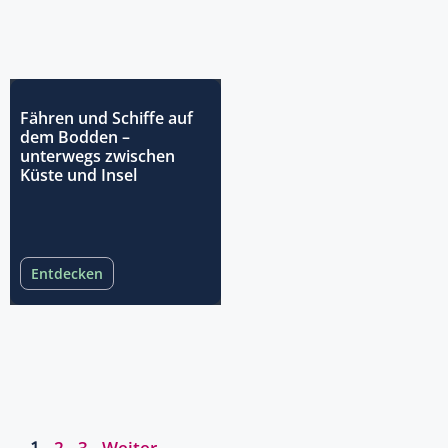
Fähren und Schiffe auf
dem Bodden –
unterwegs zwischen
Küste und Insel
Entdecken
Seite
Seite
Seite
1
2
3
Weiter
→