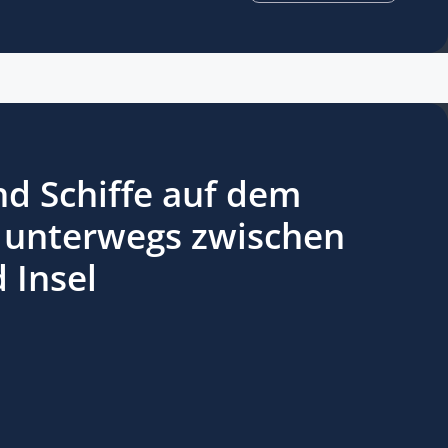
d Schiffe auf dem
 unterwegs zwischen
 Insel