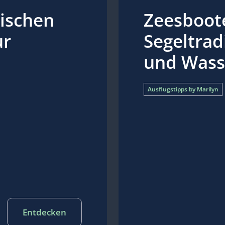
ischen
Zeesboot
ur
Segeltrad
und Wass
Ausflugstipps by Marilyn
Entdecken