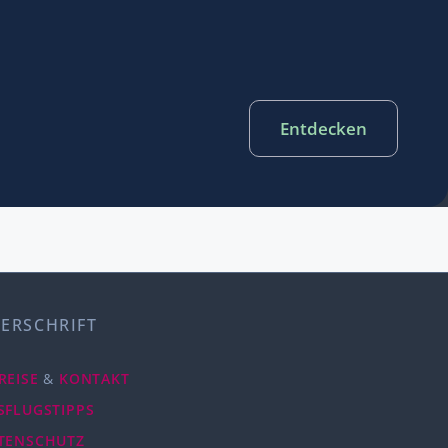
Entdecken
ERSCHRIFT
REISE
&
KONTAKT
SFLUGSTIPPS
TENSCHUTZ