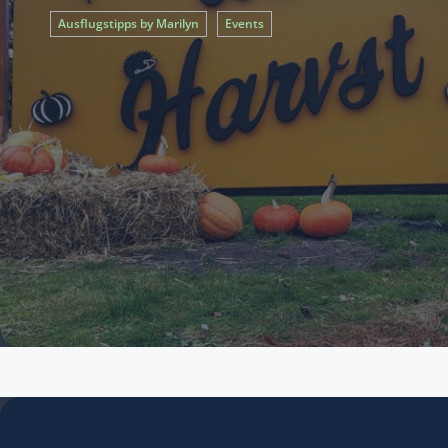
Ausflugstipps by Marilyn
Events