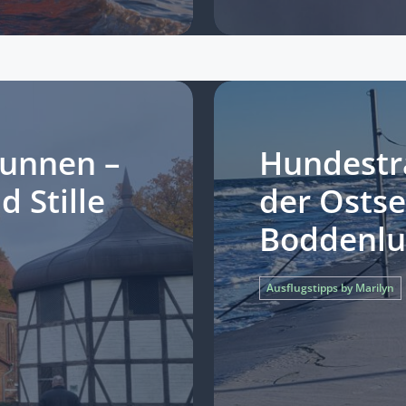
runnen –
Hundestr
 Stille
der Ostse
Boddenlu
Ausflugstipps by Marilyn