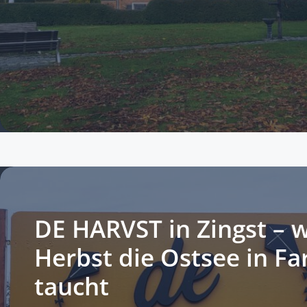
DE HARVST in Zingst – 
Herbst die Ostsee in Fa
taucht