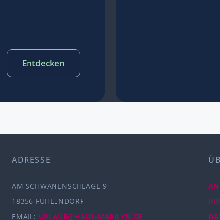
Entdecken
ADRESSE
ÜB
AM SCHWANENSCHLAGE 9
AN
18356 FUHLENDORF
AU
EMAIL:
URLAUB@HAUS-MARILYN.DE
DA