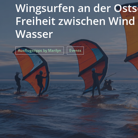
Wingsurfen an der Osts
Freiheit zwischen Wind
Wasser
Ausflugstipps by Marilyn
Events