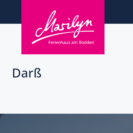
Zum
Inhalt
springen
Darß