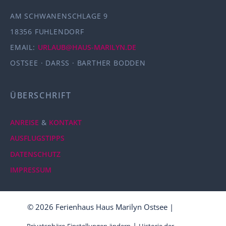
AM SCHWANENSCHLAGE 9
18356 FUHLENDORF
EMAIL:
URLAUB@HAUS-MARILYN.DE
OSTSEE · DARSS · BARTHER BODDEN
ÜBERSCHRIFT
ANREISE
&
KONTAKT
AUSFLUGSTIPPS
DATENSCHUTZ
IMPRESSUM
© 2026 Ferienhaus Haus Marilyn Ostsee |
|
Privatsphäre-Einstellungen ändern
Historie der