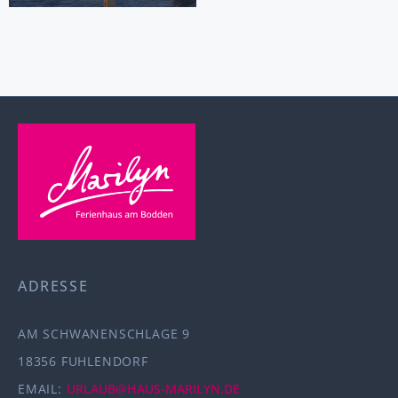
ADRESSE
AM SCHWANENSCHLAGE 9
18356 FUHLENDORF
EMAIL:
URLAUB@HAUS-MARILYN.DE