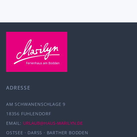
ADRESSE
AM SCHWANENSCHLAGE 9
18356 FUHLENDORF
EMAIL:
URLAUB@HAUS-MARILYN.DE
OSTSEE · DARSS · BARTHER BODDEN