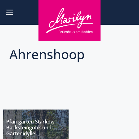
Zum
Inhalt
Menü
springen
Ahrenshoop
Pfarrgarten Starkow –
Backsteingotik und
Gartenidylle