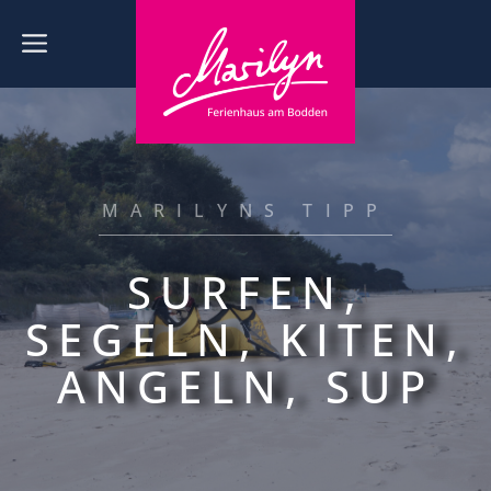
Zum
Inhalt
Menü
springen
MARILYNS TIPP
SURFEN,
SEGELN, KITEN,
ANGELN, SUP